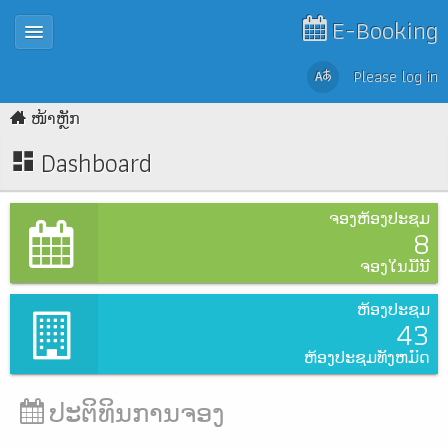
E-Booking
Please log in
ໜ້າຫຼັກ
Dashboard
ຈອງຫ້ອງປະຊຸມ
8
ຈອງໃນມື້ນີ້
ຫ້ອງປະຊຸມ
43
ຫ້ອງປະຊຸມທັງຫມົດ
ປະຕິທິນການຈອງ