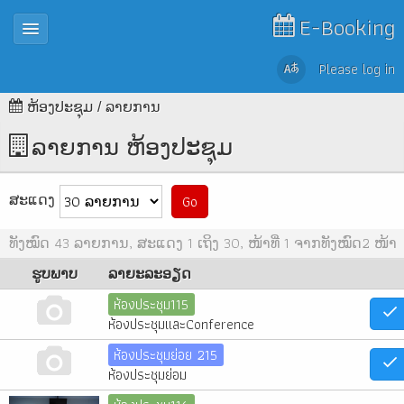
E-Booking
Please log in
ຫ້ອງປະຊຸມ
ລາຍການ
ລາຍການ ຫ້ອງປະຊຸມ
ສະແດງ
Go
ທັງໝົດ 43 ລາຍການ, ສະແດງ 1 ເຖິງ 30, ໜ້າທີ່ 1 ຈາກທັງໝົດ2 ໜ້າ
ຮູບພາບ
ລາຍະລະອຽດ
ห้องประชุม115
ห้องประชุมและConference
ห้องประชุมย่อย 215
ห้องประชุมย่อม